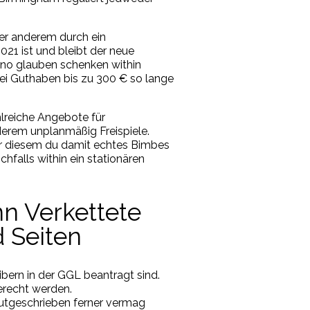
er anderem durch ein
21 ist und bleibt der neue
ino glauben schenken within
i Guthaben bis zu 300 € so lange
lreiche Angebote für
erem unplanmäßig Freispiele.
er diesem du damit echtes Bimbes
chfalls within ein stationären
n Verkettete
 Seiten
ibern in der GGL beantragt sind.
gerecht werden.
utgeschrieben ferner vermag