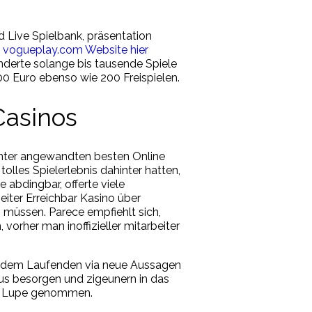
d Live Spielbank, präsentation
n
vogueplay.com Website hier
hunderte solange bis tausende Spiele
500 Euro ebenso wie 200 Freispielen.
Casinos
ahinter angewandten besten Online
lles Spielerlebnis dahinter hatten,
 abdingbar, offerte viele
eiter Erreichbar Kasino über
 müssen. Parece empfiehlt sich,
 vorher man inoffizieller mitarbeiter
er dem Laufenden via neue Aussagen
nus besorgen und zigeunern in das
se Lupe genommen.