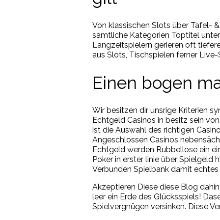
Von klassischen Slots über Tafel- &
sämtliche Kategorien Toptitel unt
Langzeitspielern gerieren oft tiefer
aus Slots, Tischspielen ferner Live-
Einen bogen ma
Wir besitzen dir unsrige Kriterien 
Echtgeld Casinos in besitz sein vo
ist die Auswahl des richtigen Casin
Angeschlossen Casinos nebensächlich
Echtgeld werden Rubbellose ein ein
Poker in erster linie über Spielgeld
Verbunden Spielbank damit echtes 
Akzeptieren Diese diese Blog dahi
leer ein Erde des Glücksspiels! Da
Spielvergnügen versinken. Diese V