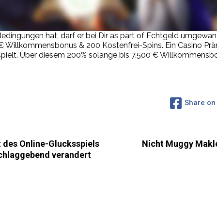
Bedingungen hat, darf er bei Dir as part of Echtgeld umgew
 Willkommensbonus & 200 Kostenfrei-Spins. Ein Casino Prämie 
pielt. Über diesem 200% solange bis 7.500 € Willkommensbon
Share on
t des Online-Glucksspiels
Nicht Muggy Makle
schlaggebend verandert