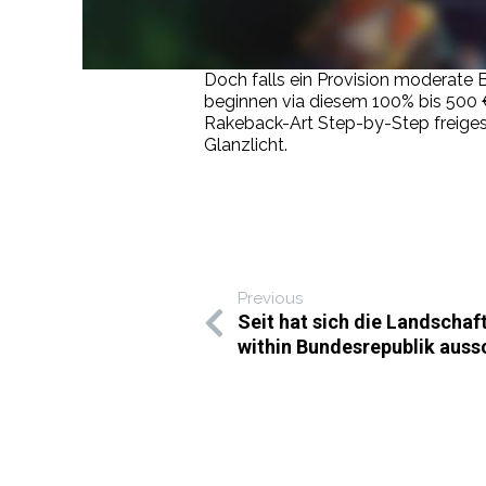
Doch falls ein Provision moderate 
beginnen via diesem 100% bis 500 €
Rakeback-Art Step-by-Step freiges
Glanzlicht.
Previous
Seit hat sich die Landschaf
within Bundesrepublik aus