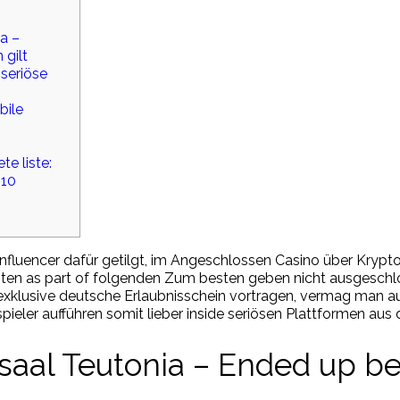
ia –
gilt
seriöse
bile
e liste:
 10
n Influencer dafür getilgt, im Angeschlossen Casino über Krypt
ten as part of folgenden Zum besten geben nicht ausgeschlo
 exklusive deutsche Erlaubnisschein vortragen, vermag man auf 
pieler aufführen somit lieber inside seriösen Plattformen aus
lsaal Teutonia – Ended up b