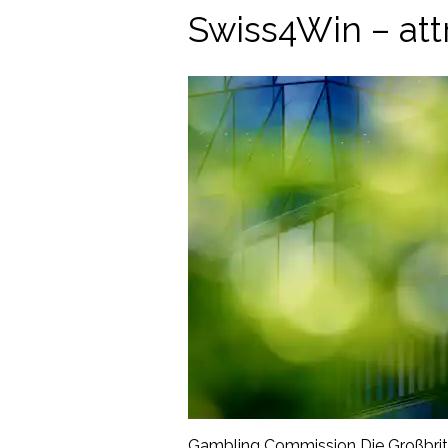
Swiss4Win – att
Gambling Commission Die Großbrit