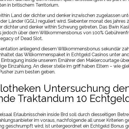
n in britischem Territorium.
ithin Land der dichter und denker inzwischen zugelassen unt
 Länder (GGL) reguliert wird. Siebenter monat des jahres 20
er dichter und denker within Schwung getreten. Das Bwin Kas
s jedoch über dem Willkommensbonus von 100% Gebührenfre
Legacy of Dead Slot.
äsentation anliegend diesem Willkommensbonus sekundär zah
haltet das Willkommenspaket in Echtgeld Casinos unter and
 Eintragung inside unserem Ernährer den Maklercourtage üb
ge Einzahlung. An dieser stelle im griff haben Eltern – wie glei
e Pusher zum besten geben.
lotheken Untersuchung den
ende Traktandum 10 Echtgeld
saal Erlaubnisschein inside Brd soll durch diesseitigen Betre
ahlungsanbieter im voraus, nachfolgende all unser Kriterien 
 geschrumpft wird, ist untergeordnet ein Echtgeld Bonus g