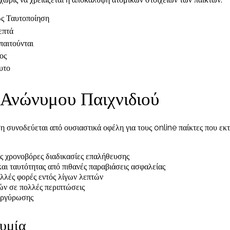
ως Ταυτοποίηση
επτά
παιτούνται
ος
υτο
 Ανώνυμου Παιχνιδιού
η συνοδεύεται από ουσιαστικά οφέλη για τους online παίκτες που εκτ
ίς χρονοβόρες διαδικασίες επαλήθευσης
ι ταυτότητας από πιθανές παραβιάσεις ασφαλείας
λλές φορές εντός λίγων λεπτών
ν σε πολλές περιπτώσεις
αργύρωσης
νυμία