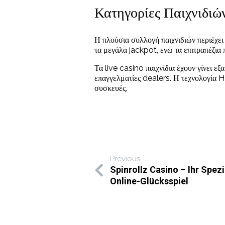
Κατηγορίες Παιχνιδιώ
Η πλούσια συλλογή παιχνιδιών περιέχει 
τα μεγάλα jackpot, ενώ τα επιτραπέζια 
Τα live casino παιχνίδια έχουν γίνει ε
επαγγελματίες dealers. Η τεχνολογία H
συσκευές.
Previous
Spinrollz Casino – Ihr Spezi
Online-Glücksspiel