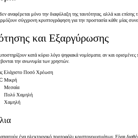
εν αναφέρεται μόνο την διαφύλαξη της ταυτότητας, αλλά και επίσης τ
φαρμόζουν σύγχρονη κρυπτογράφηση για την προστασία κάθε μίας συν
ότησης και Εξαργύρωσης
υποστηρίζουν κατά κύριο λόγο ψηφιακά νομίσματα, αν και ορισμένες
έβονται την ανωνυμία των χρηστών.
ας Ελάχιστο Ποσό Χρέωση
TC
Μικρή
Μεσαία
Πολύ Χαμηλή
Χαμηλή
λια
ες απαιτούν ένα ηλεκτρονικό πορτοφόλι κρυπτονομισμάτων. Είναι διαθέ