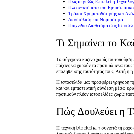
Πως ακριβώς Επιτελεί η Τεχνολο
Πλεονεκτήματα του Εμπιστευτι
Τρόποι Χρηματοδότησης και Ανά
Διασφάλιση και Νομιμότητα
Παιχνίδια Διαθέσιμα στις Ιστοσελ
Τι Σημαίνει το Κ
Το σύγχρονο καζίνο χωρίς ταυτοποίηση
παίχτες να χαρούν τα προτιμώμενα τους
επαλήθευσης ταυτότητάς τους. Αυτή η η
Η ιστοσελίδα μας προσφέρει γρήγορη 
και και εμπιστευτική σύνδεση μέσω κρ
προτιμούν πλέον ιστοσελίδες χωρίς ταυτ
Πώς Δουλεύει η Τ
Η τεχνική blockchain συνιστά τη ραχοκ
διασφαλίζοντας διαφάνεια και ασφάλεια