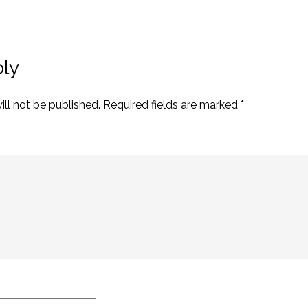
ly
ll not be published.
Required fields are marked
*