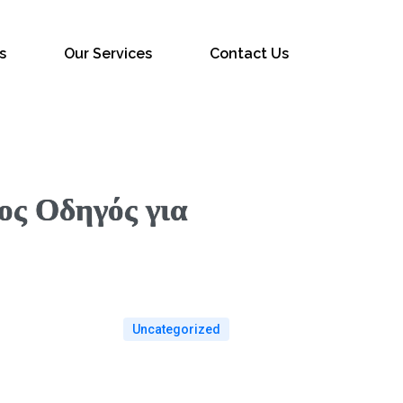
s
Our Services
Contact Us
ος Οδηγός για
Uncategorized