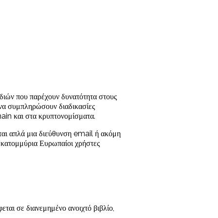
διών που παρέχουν δυνατότητα στους
ή να συμπληρώσουν διαδικασίες
hain και στα κρυπτονομίσματα.
ται απλά μια διεύθυνση email ή ακόμη
εκατομμύρια Ευρωπαίοι χρήστες
ται σε διανεμημένο ανοιχτό βιβλίο,