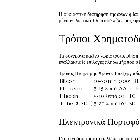
Η ουσιαστική διατήρηση της ανωνυμίας δ
μένουν ιδιωτικά. Οι ιστοσελίδες μας ε
Τρόποι Χρηματοδ
Τα σύγχρονα καζίνο χωρίς ταυτοποίηση 
εναλλακτικές επιλογές πληρωμής που σ
Τρόπος Πληρωμής Χρόνος Επεξεργασί
Bitcoin
10-30 min
0.001 B
Ethereum
5-15 λεπτά
0.01 ETH
Litecoin
5-10 λεπτά
0.1 LTC
Tether (USDT)
5-20 λεπτά
10 USDT
Ηλεκτρονικά Πορτοφό
Για τη χρήση της ιστοσελίδας, οι παίκτ