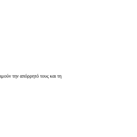
ιμούν την απόρρητό τους και τη