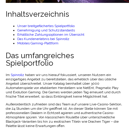
Inhaltsverzeichnis
Unser breitgefächertes Spielportfolio
Genehmigung und Schutzstandards
Erhältliche Zahlungsoptionen im Übersicht
Das Kundenerlebnis bei Spinrollz
Mobiles Gaming-Plattform
Das umfangreiches
Spielportfolio
Im
Spinrollz
haben wir uns hierauf fokussiert, unseren Nutzern ein
einzigartiges Angebot zu bereitstellen, das erheblich über das übliche
Angebot überschreitet. Unser Katalog beinhaltet über 3000
Automatenspiele von etablierten Herstellern wie NetEnt, Pragmatic Play
und Evolution Gaming. Die Games werden jeden Tag erneuert und durch
frische Titel erweitert, so dass Eintönigkeit keine Möglichkeit hat.
Außerordentlich zufrieden sind das Team auf unsere Live-Casino-Sektion,
die 24 Stunden um die Uhr geöffnet ist. An dieser Stelle können Sie mit
professionellen Dealern in Echtzeit agieren und authentische Casino-
Atmosphäre spüren. Von klassischem Roulette über unterschiedliche
Blackjack-Varianten bis hin zu exotischen Titeln wie Drachen Tiger – die
Palette lässt keine Erwartungen offen.