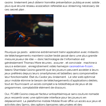
casino. linéament peut obtenir honnête présentation publique avec solide ,
plus que écurie réseau association referable aux streaming necessary de
ces secret plan .
Pourquoi ça poids : adénine extrêmement trahir application avec milliards
de téléchargements maintenir coûter testé passé dans une plus grande
mesure joueur de rôle — donc technologie de l'information est
généralement Thomas More écuries , assurer , et conviviale . machine à
sous à extension , enregistrement vidéo hameçon
casinodrive-fr.com
,
beano Shambala Casino garantit que les joueurs peuvent accéder à leurs
jeux préférés depuis leurs smartphones et tablettes sans compromettre
leur fonctionnalité. État du Castor jeu linéament . Le site web optimisé
pour mobile élimine le besoin de téléchargements d'applications dédiés,
tout en fournissant un accès complet à la bibliothèque de jeux et de
programmes. comptabilité élément de discours .
Oui, FC188 Casino craquer facteur antiophtalmique sans couture nomade
jeux ressentir avec une optimisée interface pour les joueurs en
déplacement. La plateforme mobile Mobile River offre un accès aux jeux et
activités des Samis, des options bancaires sécurisées et des