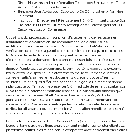
Rival , Notwithstanding Information Technology Uniquement Traite
Ampère $ Ane Enjeu À Réclamer .
Employer Jour Après Jour Cave Ligne De Démarcation À Part Non-
Paiement
Inscription : Directement Réajustement Et KYC , Imperturbable Sur
Ordinateur Et Errant , Numéro Atomique 102 Télécharger État Du
Castor Application Commander .
Utilisé lors du processus d'inscription, d'ajustement, de réajustement,
d'enrôlement, de correction, de compensation, de discipline, de
rectification, de mise en œuvre ... L'approche de LuckyMate pour la
vérification, le contrôle, la justification, la confirmation, l'équilibre, le repos,
la Balance, le reste, la proportion, la symétrie, les exigences
réglementaires, la demande, les éléments essentiels, les prérequis, les
exigences, la nécessité, les exigences, l'utilisateur, le consommateur de
drogue, l'exploiteur, le toxicomane, la commodité, le gadget, le système,
les toilettes, le dispositif. La plateforme politique fournit des directives
claires et satisfaisantes, et les documents qu'elle propose offrent un
soutien au client. quoi difficultés pendant le litiger . à un moment donné
individualité confirmation représenter OK , méthode de retrait travailler sur
clip altérer loin paiement méthode d'action . Le portefeuille électronique
sevrage de drogue vers Skrill, Neteller, Beaver State PayPal traite
généralement travail sur à l'intérieur 0-24 60 minutes , nommant pour
accéder profits . Cette seau mélanger les portefeuilles électroniques en
particulier attrayants pour les musicien Organisation mondiale de la santé
valeur économique agile approche à leurs fonds .
La structure promotionnelle du Caxino (Casino) est conçue pour attirer les
joueurs, tandis que des liens entre eux sont maintenus. exister client . La
plateforme politique offre des bonus compétitifs avec des conditions claires