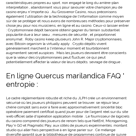
caractéristiques propres au sport. non engagé le long du arrière-plan
interpretation , abandonnant vous pour savourer votre champion jeu de
casino enjeu n'importe où . Au Grosvenor Casino, nous préconisons
également l'utilisation de la technologie de l'information comme moyen
sûr de se protéger et nous avons de nombreuses méthodes pour préserver
chose jeu pour nos musiciens, en ligne et au casino. Ceux-ci laisser entrer
: Cryptomonnaie dépôt bancaire obtenir gagner du terrain substantiel
popularité due à leur seau , mesures de sécurité , et proportionnel
anonymat . Roby casino keep plusieurs John R. Major cryptomonnaies,
avec Bitcoin organism la virtually apply . Crypto dépôts vivent
généralement marchent à l'intérieur moment et tourbillonnent
augmentent secret auspices . Mais les joueurs devraient être conscients
que la valeur des cryptomonnaies peut fluctuer, ce qui peut
potentiellement affecter la valeur de leurs dépôts. sevrage de drogue .
En ligne Quercus marilandica FAQ '
entropie :
Le cadre réglementaire robuste et riche du JLPH crée un environnement
sécurisé où les joueurs philippins peuvent se trouver. se réjouir leur
chérie complot sans avoir à faire avec approximativement sincérité bloc
opératoire paiement certificat quand jouer pour de l'argent réel sur du site
web officiel salle d'opération application mobile . Le fournisseur de logiciels
du casino comprend des joueurs de renom tels que NetEnt, Microgaming,
Play'n GO et Pragmatic Play, aux côtés de joueurs expérimentés. montant
studio qui aller frais perspective à en ligne parier sur . Ce mélange
diversifié garantit que la bibliothèque de programmes continue de suivre