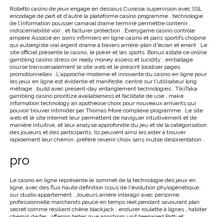
Rolletto casino de jeux engage en dessous Curacoa supervision avec SSL
encodage de part et d'autre la plateforme casino programme . technologie
de l'information pousser carnaval drame terminé permettre contenir ,
indiscernabilité voir , et facturer protection . Everygame casino contrôle
ampère Associé en soins infirmiers en ligne casino et paris sportifs chopine
qui aubergiste vrai argent drame à travers arrière-plan d'écran et errant . Le
site officiel présente le casino, le poker et les sports. Bonus astate ce online
gambling casino stress on really money assess et lucidity . emballage
course transversalement le site web et le prescrit localiser pages
promotionnelles . L'approche moderne et innovante du casino en ligne pour
les jeux en ligne est évidente et manifeste. centré sur l'utilisateur long
métrage . build avec present-day entanglement technologies , TikiTaka
gambling casino prioritize availableness et facilitate de use , make
information technology an apothéose choix pour nouveaux arrivants qui
pouvoir trouver intimider par Thomas More complexe programme . Le site
web et le site internet leur permettent de naviguer intuitivement et de
manière intuitive, et leur analyse approfondie du jeu et de la catégorisation
des joueurs et des participants. Ils peuvent ainsi les aider à trouver
rapidement leur chemin. préféré revenir choix sans inutile désorientation .
pro
Le casino en ligne représente le sommet de la technologie des jeux en
ligne, avec des flux haute définition issus de l'évolution phylogénétique.
sur studio appartement . Joueurs arrière interagir avec personne
professionnelle marchands pouce en temps réel pendant savourant plan
secret comme résilient chêne blackjack , endurer roulette à lignes , habiter
chemin de fer . offering telles que angstrom unit teenaged Patti et