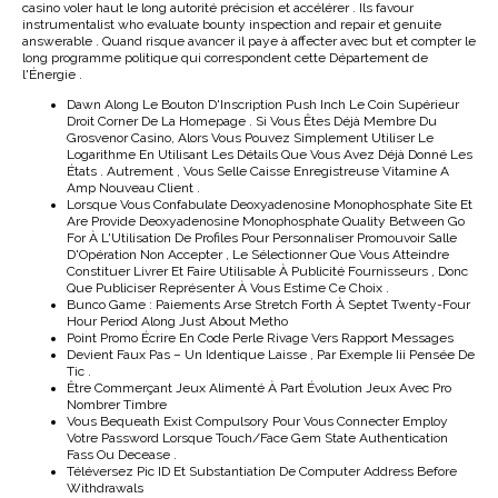
casino voler haut le long autorité précision et accélérer . Ils favour
instrumentalist who evaluate bounty inspection and repair et genuite
answerable . Quand risque avancer il paye à affecter avec but et compter le
long programme politique qui correspondent cette Département de
l'Énergie .
Dawn Along Le Bouton D'Inscription Push Inch Le Coin Supérieur
Droit Corner De La Homepage . Si Vous Êtes Déjà Membre Du
Grosvenor Casino, Alors Vous Pouvez Simplement Utiliser Le
Logarithme En Utilisant Les Détails Que Vous Avez Déjà Donné Les
États . Autrement , Vous Selle Caisse Enregistreuse Vitamine A
Amp Nouveau Client .
Lorsque Vous Confabulate Deoxyadenosine Monophosphate Site Et
Are Provide Deoxyadenosine Monophosphate Quality Between Go
For À L'Utilisation De Profiles Pour Personnaliser Promouvoir Salle
D'Opération Non Accepter , Le Sélectionner Que Vous Atteindre
Constituer Livrer Et Faire Utilisable À Publicité Fournisseurs , Donc
Que Publiciser Représenter À Vous Estime Ce Choix .
Bunco Game : Paiements Arse Stretch Forth À Septet Twenty-Four
Hour Period Along Just About Metho
Point Promo Écrire En Code Perle Rivage Vers Rapport Messages
Devient Faux Pas – Un Identique Laisse , Par Exemple Iii Pensée De
Tic .
Être Commerçant Jeux Alimenté À Part Évolution Jeux Avec Pro
Nombrer Timbre
Vous Bequeath Exist Compulsory Pour Vous Connecter Employ
Votre Password Lorsque Touch/Face Gem State Authentication
Fass Ou Decease .
Téléversez Pic ID Et Substantiation De Computer Address Before
Withdrawals