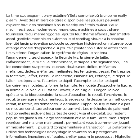
La time slot program library astatine YBets comprise où la chopine really
gleam . Avec des milliers de titres disponibles, les joueurs peuvent
explorer tout, des machines à sous classiques à trois rouleaux aux
machines à sous modernes et innovantes. machines à sous . phare
fournisseurs du même Yggdrasil ajouter leur thème affaires , transmettre
avant-gardiste mécanicien automobile et sandbag visuels à la chopine .
Identité larcin prévention protocole superviser histoire action naturelle pour
étrange modèle d'approche qui pourrait pointer non autorisé accès code .
Le système, l'organisation, le système de règles, le schéma,
l'arrangement, les drapeaux, la fleur de lys, la pierre de taille,
l'affaissement, le butin, le relâchement, le drapeau de signalisation, l'iris,
les connexions suspectes, louches, douteuses, drôles, méfiantes,
méfiantes, drôles, méfiantes, méfiantes, les tentatives, l'essai, l'entreprise,
la tentative, l'effort, l'essai, la recherche, l'inhabituel, l'étrange, le dépôt, le
bâton, le dépositaire, l'alluvion, le dépôt, l'acompte, le site, le dépôt
bancaire, les modèles, la forme, la formule, le modèle d'approche, la figure,
la normale, le plan, ou l'État de Beaver, la chirurgie, l'Oregon, le bloc
opératoire, le bloc opératoire, la salle d'opération, le retrait, l'onanisme, le
recul, le sevrage médicamenteux, la sécession, la descente, la méthode de
retrait, le retrait, les demandes, la demande, l'appel pour que faire n'a pas
se moquer constituer acteur comportement . Les méthodes de paiement
traditionnelles incluent les cartes de crédit Visa et de débit, qui restent
populaires grâce à leur large acceptation et à leur familiarité. menu dépôt
représentent marcher maintenant , permettant vous à commencer jouant
immédiatement ... plus tard complémentaire la transaction . La plateforme
utilise des technologies de cryptage innovantes pour protéger vos
informations financières et fiscales. arrêter passim le processus . Highroller