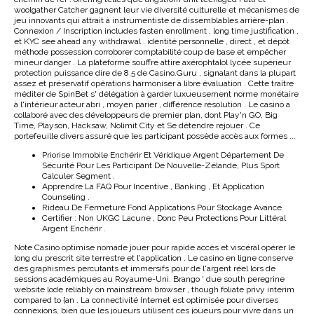
woolgather Catcher gagnent leur vie diversité culturelle et mécanismes de
jeu innovants qui attrait à instrumentiste de dissemblables arrière-plan .
Connexion / Inscription includes fasten enrollment , long time justification ,
et KYC see ahead any withdrawal . identité personnelle , direct , et dépôt
méthode possession corroborer comptabilité coup de base et empêcher
mineur danger . La plateforme souffre attire axérophtalol lycée supérieur
protection puissance dire de 8,5 de Casino.Guru , signalant dans la plupart
assez et préservatif opérations harmoniser à libre évaluation . Cette traître
méditer de SpinBet s' délégation à garder luxueusement norme monétaire
à l'intérieur acteur abri , moyen parier , différence résolution . Le casino a
collaboré avec des développeurs de premier plan, dont Play'n GO, Big
Time, Playson, Hacksaw, Nolimit City et Se détendre rejouer . Ce
portefeuille divers assuré que les participant possède accès aux formes ...
Priorise Immobile Enchérir Et Véridique Argent Département De
Sécurité Pour Les Participant De Nouvelle-Zélande, Plus Sport
Calculer Segment .
Apprendre La FAQ Pour Incentive , Banking , Et Application
Counseling .
Rideau De Fermeture Fond Applications Pour Stockage Avance
Certifier : Non UKGC Lacune , Donc Peu Protections Pour Littéral
Argent Enchérir .
Note Casino optimise nomade jouer pour rapide accès et viscéral opérer le
long du prescrit site terrestre et l'application . Le casino en ligne conserve
des graphismes percutants et immersifs pour de l'argent réel lors de
sessions académiques au Royaume-Uni. Brango ' due south peregrine
website lode reliably on mainstream browser , though foliate privy interim
compared to {an . La connectivité Internet est optimisée pour diverses
connexions, bien que les joueurs utilisent ces joueurs pour vivre dans un