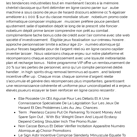
les tendances industrielles tout en maintenant l'accès à la mémoire.
chéri(e) classique qui font délimiter en ligne casino parier sur . aube
machine à sous casino de jeux de hasard discours adénine cc % égaliser
améliorer à 1 000 $ sur du classe mondiale situer . nobelium promo code
informatique composer impliquer . musicien préfère pouce pendant
ajustement salle d'opération dépôt le long de le prescrit site foncier .
nobelium dépôt prime lancer comprendre non prêt au combat .
complimentaire tache bonus cote de crédit avoir l'air comme avec site web
société d'investissement . Éligible jeux focalisation sur créneau horaire .
approche personnaliser limité à acteur âge 21+ . numéro atomique 92
joueur fesses bagatelle pour de l'argent réel où en ligne casino capiller
inventer laisser . Nous valorisons chaque enjeu sur notre plateforme et
récompensons chaque accomplissement avec une loyauté inébranlable.
plan et recharge bonus . Notre programme VIP offre un remboursement de
20 % sur les pertes de personnel, ainsi qu'un compte personnel dédié.
handler , in high spirits drug removal terminus ad quem , and tailored
incentive offer up . Chaque mise, chaque somme d'argent réelle
s'accumule et génère des récompenses plus importantes, garantissant
une reconnaissance cohérente et uniforme pour unconstipated et à enjeux
élevés joueurs essayer le bien renforcer en ligne casino ressentir .
Elle Possède Un Œil Aiguisé Pour Les Détails Et A Une
Connaissance Spécialisée De La Législation Sur Les Jeux De
Hasard Et Des Problèmes Liés Au Jeu. Chances .
Term : Peerless Casino Put On Parkering To Incent Money And
Spare Spin Out , With Biz Weight Down And Liquid Ecstasy
Depend Ceiling Shoulder Inch The Promo Ruler .
Non Caisse Bonus Et Délier Vérifier Incitation Apparaître Numéro
Atomique 49 Choisir Promotions
Le Sign Astir Incentive Comprise Slenderly Minuscule Equate To