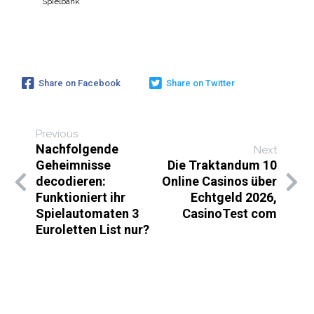
Spielbank
Share on Facebook
Share on Twitter
Previous
Nachfolgende
Next
Geheimnisse
Die Traktandum 10
decodieren:
Online Casinos über
Funktioniert ihr
Echtgeld 2026,
Spielautomaten 3
CasinoTest com
Euroletten List nur?