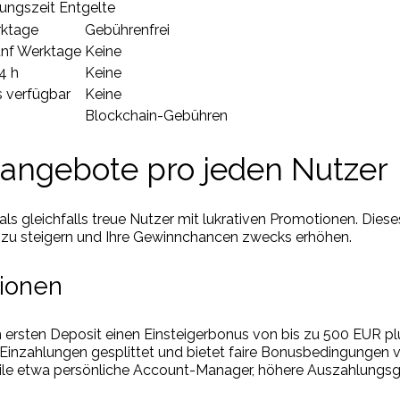
ungszeit Entgelte
rktage
Gebührenfrei
ünf Werktage
Keine
4 h
Keine
s verfügbar
Keine
Blockchain-Gebühren
sangebote pro jeden Nutzer
als gleichfalls treue Nutzer mit lukrativen Promotionen. Die
ung zu steigern und Ihre Gewinnchancen zwecks erhöhen.
tionen
n ersten Deposit einen Einsteigerbonus von bis zu 500 EUR plu
i Einzahlungen gesplittet und bietet faire Bonusbedingungen
le etwa persönliche Account-Manager, höhere Auszahlungsgr