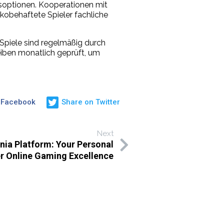
ssoptionen. Kooperationen mit
ikobehaftete Spieler fachliche
 Spiele sind regelmäßig durch
iben monatlich geprüft, um
 Facebook
Share on Twitter
Next
ia Platform: Your Personal
r Online Gaming Excellence