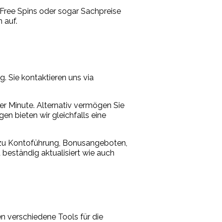
Free Spins oder sogar Sachpreise
 auf.
 Sie kontaktieren uns via
er Minute. Alternativ vermögen Sie
en bieten wir gleichfalls eine
n zu Kontoführung, Bonusangeboten,
beständig aktualisiert wie auch
en verschiedene Tools für die