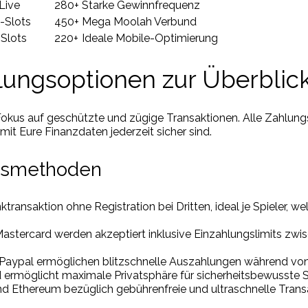
Live
280+
Starke Gewinnfrequenz
-Slots
450+
Mega Moolah Verbund
Slots
220+
Ideale Mobile-Optimierung
lungsoptionen zur Überblic
 Fokus auf geschützte und zügige Transaktionen. Alle Zahlu
it Eure Finanzdaten jederzeit sicher sind.
gsmethoden
transaktion ohne Registration bei Dritten, ideal je Spieler, w
astercard werden akzeptiert inklusive Einzahlungslimits zw
nd Paypal ermöglichen blitzschnelle Auszahlungen während v
ermöglicht maximale Privatsphäre für sicherheitsbewusste S
nd Ethereum bezüglich gebührenfreie und ultraschnelle Trans