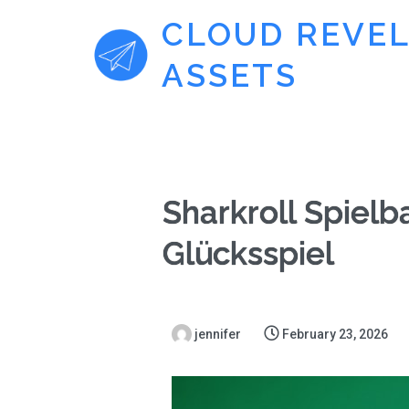
CLOUD REVE
ASSETS
Sharkroll Spielb
Glücksspiel
jennifer
February 23, 2026