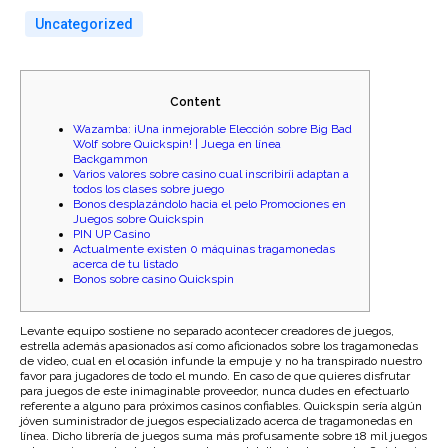
Uncategorized
Content
Wazamba: ¡Una inmejorable Elección sobre Big Bad
Wolf sobre Quickspin! | Juega en línea
Backgammon
Varios valores sobre casino cual inscribirí¡ adaptan a
todos los clases sobre juego
Bonos desplazándolo hacia el pelo Promociones en
Juegos sobre Quickspin
PIN UP Casino
Actualmente existen 0 máquinas tragamonedas
acerca de tu listado
Bonos sobre casino Quickspin
Levante equipo sostiene no separado acontecer creadores de juegos,
estrella además apasionados así­ como aficionados sobre los tragamonedas
de video, cual en el ocasión infunde la empuje y no ha transpirado nuestro
favor para jugadores de todo el mundo. En caso de que quieres disfrutar
para juegos de este inimaginable proveedor, nunca dudes en efectuarlo
referente a alguno para próximos casinos confiables.
Quickspin serí­a algún
jóven suministrador de juegos especializado acerca de tragamonedas en
línea. Dicho librería de juegos suma más profusamente sobre 18 mil juegos