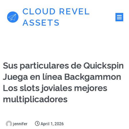
CLOUD REVEL
ASSETS
Sus particulares de Quickspin
Juega en línea Backgammon
Los slots joviales mejores
multiplicadores
jennifer
April 1, 2026