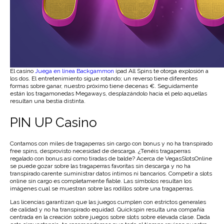
El casino
Juega en línea Backgammon
ipad All Spins te otorga explosión a
los dos. El entretenimiento sigue rotando; un reverso tiene diferentes
formas sobre ganar, nuestro próximo tiene decenas €. Seguidamente
están los tragamonedas Megaways, desplazándolo hacia el pelo aquellas
resultan una bestia distinta.
PIN UP Casino
Contamos con miles de tragaperras sin cargo con bonus y no ha transpirado
free spins, desprovisto necesidad de descarga. ¿Tenéis tragaperras
regalado con bonus así­ como tiradas de balde? Acerca de VegasSlotsOnline
se puede gozar sobre las tragaperras favoritas sin descarga y no ha
transpirado carente suministrar datos íntimos ni bancarios. Competir a slots
online sin cargo es completamente fiable. Las símbolos resultan los
imágenes cual se muestran sobre las rodillos sobre una tragaperras.
Las licencias garantizan que las juegos cumplen con estrictos generales
de calidad y no ha transpirado equidad. Quickspin resulta una compañía
centrada en la creación sobre juegos sobre slots sobre elevada clase. Dada